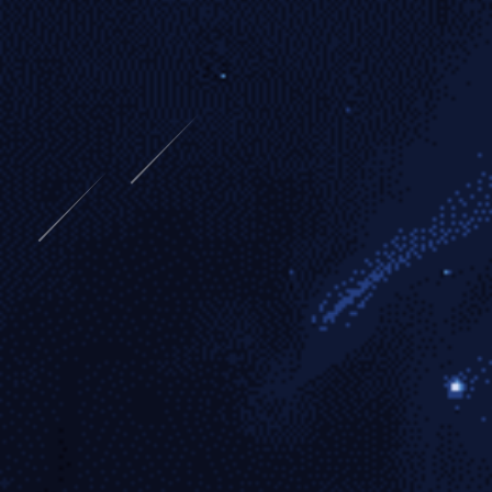
会导致心理压力增大
挫。
此次活塞队第四节出现
映出球员在紧张时刻
水平。
因此，这四次24秒违
与应变能力，特别是
3、球队整
除了具体赛事中的失
战术执行力不足，使
守时犹豫不决，加上