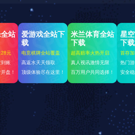
事件对球队及球迷的深远意义。
的历史背景
，是NBA历史上有着丰富传统和辉煌成就的球队之一。他们曾在19
孩"之名扬名立万。这支球队在防守端以强硬著称，培养了一批优
成为联盟中的一支劲旅。
经历了一段低谷期，但他们依然拥有不少忠实球迷。球队逐渐重
，不断提升战术水平和团队配合是关键。然而，近期发生的四次
对球队现状的一些反思。
史的球队来说，每一次败局都可能成为重新审视自身的问题所在
雄风，让昔日荣耀再度闪耀的问题。
例对比赛影响
赛中常见的一种犯规行为，它意味着进攻方未能在规定时间内完