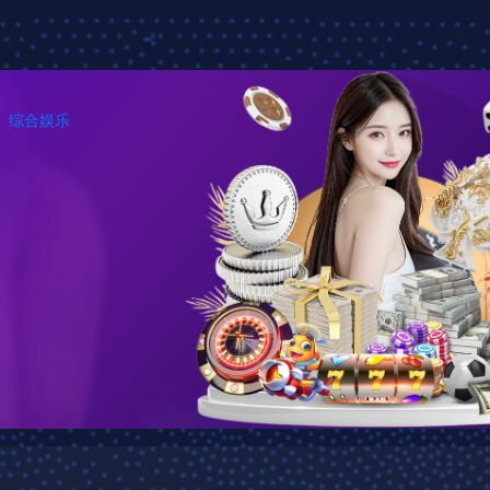
全天更新 ·
pg
无论您身在何处，
pg官方网
赛体验。
下载客户端
网页