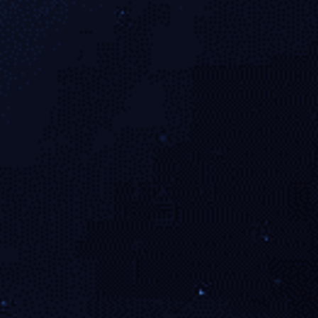
以帮助年轻选手快速成
！
了警钟。在反思原因
角度看，这样一次失败
，相信不久之后，我们
下一篇：