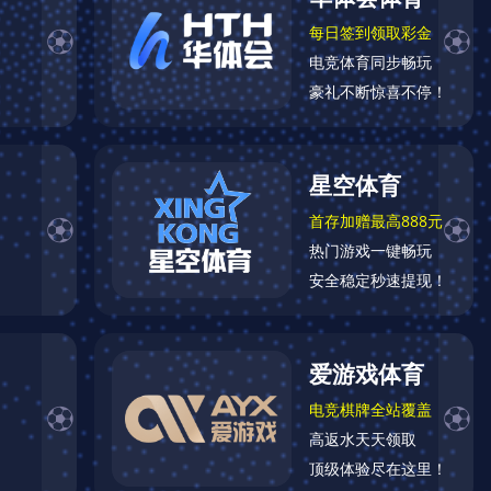
创尴尬纪录
赛中，他们却以一种尴
也是季后赛史上罕见的
响、球队整体表现及未