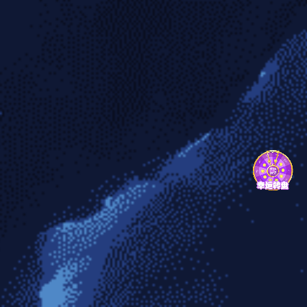
误更会使团队士气受
端缺乏有效组织，也反
球员也难以发挥出最佳
塞队需要加强进攻策略
究并加以改进。
们有一些亮点，但整体
效把握机会，在面对防