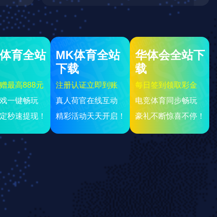
89年和1990年连续夺
秀球员，如伊赛亚·托
建，希望能再次回到争
24秒违例却让人倍感
。活塞队面临的不仅是
成投篮。这种情况往往