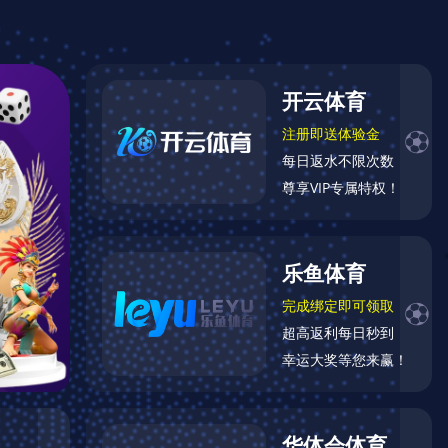
App
公司
体育
注册入口
简介
资讯
官方网站
赛事实时同步
站APP
为您带来高速、高清、稳定的观
端访问