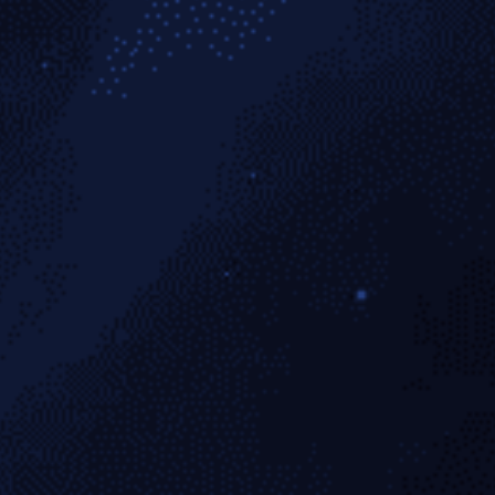
的新援也是一个值得考虑的方法，通过他们带来的成熟经验，可
力。未来若能做到这些，相信活塞能够逐步走出低谷，再创辉煌
次第四节遭遇四次24秒违例，无疑给这支曾经辉煌的球队敲响
是技巧层面的欠缺，还有心理素质和团队协作的重要性。从某种
加努力地追求卓越，从而迎来新的转机。
人失望，却也不应成为永久烙印。只要找到问题根源并及时改善
斗志与希望的活塞，全力冲击更高目标！