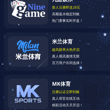
活塞季后
在NBA季后赛的漫长
尬的方式成为了焦点—
记录。本文将从四个方