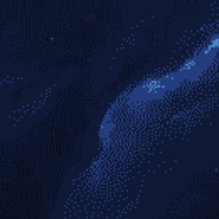
相对稳定，但如果没有足够支持性的进攻，将很难维持住优势。
状态。而此役正是如此，在比分胶着的时候，多次失误让对手抓
事件再次发生，活塞队必须进行全面检讨，不仅要关注单一环节
，加强心理建设也是不可或缺的一部分，以帮助球员在关键时刻
望与调整方向
活塞队绝不能止步于反思，而应积极制定改进方案。在短期内，
要任务。同时，可以借助训练课加强战术演练，通过模拟压力环
赛做好充分准备。
球员而言，提高个人能力至关重要。这包括技术细节上的打磨，
学习与实践，相信可以弥补目前存在的问题，让每位成员都能为